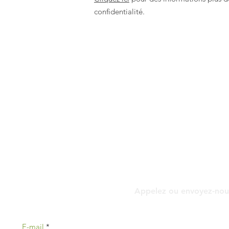
confidentialité.
C
Appelez ou envoyez-nous
E-mail